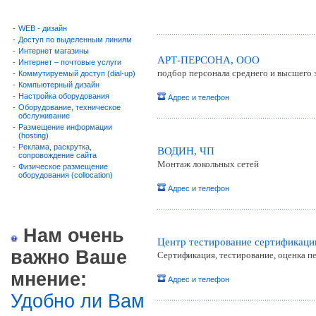
-
WEB - дизайн
-
Доступ по выделенным линиям
-
Интернет магазины
АРТ-ПЕРСОНА, ООО
-
Интернет – почтовые услуги
подбор персонала среднего и высшего 
-
Коммутируемый доступ (dial-up)
-
Компьютерный дизайн
-
Настройка оборудования
Адрес и телефон
-
Оборудование, техническое
обслуживание
-
Размещение информации
(hosting)
-
Реклама, раскрутка,
ВОДИН, ЧП
сопровождение сайта
Монтаж локольных сетей
-
Физическое размещение
оборудования (collocation)
Адрес и телефон
Нам очень
Центр тестирование сертификац
важно Ваше
Сертификация, тестирование, оценка п
мнение:
Адрес и телефон
Удобно ли Вам