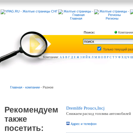
Главная
Регионы
Поиск:
Компании
Только текущий ра
Компа
нии:
А
Б
В
Г
Д
Е
Ж
З
И
Й
К
Л
М
Н
О
П
Р
С
Т
У
Ф
Х
Ц
Ч
Главная - компании
- Разное
Рекомендуем
Dremlife Proucs,Incj
Снижаем расход топлива автомобилей
также
Адрес и телефон
посетить: