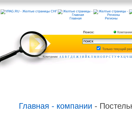
Главная
Регионы
Поиск:
Компании
Только текущий ра
Компа
нии:
А
Б
В
Г
Д
Е
Ж
З
И
Й
К
Л
М
Н
О
П
Р
С
Т
У
Ф
Х
Ц
Ч
Главная - компании
- Постель