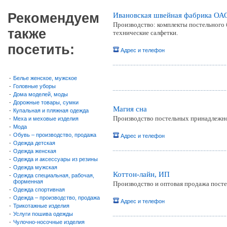
Рекомендуем
Ивановская швейная фабрика ОА
Производство: комплекты постельного 
также
технические салфетки.
посетить:
Адрес и телефон
-
Белье женское, мужское
-
Головные уборы
-
Дома моделей, моды
-
Дорожные товары, сумки
Магия сна
-
Купальная и пляжная одежда
Производство постельных принадлежнос
-
Меха и меховые изделия
-
Мода
-
Обувь – производство, продажа
Адрес и телефон
-
Одежда детская
-
Одежда женская
-
Одежда и аксессуары из резины
-
Одежда мужская
Коттон-лайн, ИП
-
Одежда специальная, рабочая,
форменная
Производство и оптовая продажа посте
-
Одежда спортивная
-
Одежда – производство, продажа
Адрес и телефон
-
Трикотажные изделия
-
Услуги пошива одежды
-
Чулочно-носочные изделия