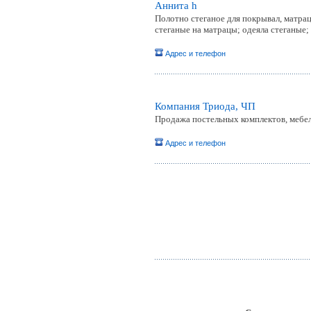
Аннита h
Полотно стеганое для покрывал, матрац
стеганые на матрацы; одеяла стеганые;
Адрес и телефон
Компания Триода, ЧП
Продажа постельных комплектов, мебел
Адрес и телефон