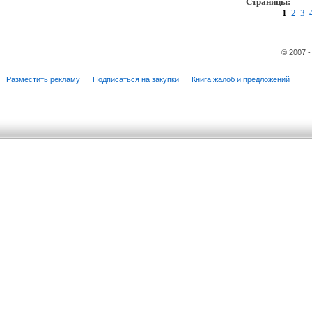
Страницы:
пр
1
2
3
© 2007 
Разместить рекламу
Подписаться на закупки
Книга жалоб и предложений