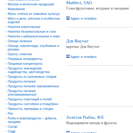
Майбел, ЗАО
-
Молоко и молочная продукция
Соки фруктовые, ягодные и овощные
-
Мороженое
-
Мука, хлопья из злаковых культур
-
Мясо и дичь, мясные и колбасные
Адрес и телефон
изделия
-
Напитки алкогольные
-
Напитки безалкогольные и соки
-
Напитки слабоалкогольные и пиво
Для Внучат
-
Овощи зеленые
-
Овощи, корнеплоды, клубневые и
варенье Для Внучат
ризомы
-
Орехи, семечки
Адрес и телефон
-
Пищевые ингредиенты
-
Пищевые концентраты
-
Продукты земледелия,
садоводства, цветоводства
-
Продукты из пальмовых плодов
-
Продукты питания
-
Продукты питания замороженные
-
Продукты питания
консервированные
-
Продукты плантаций и полей
-
Продукты скотобоен и птицебоен
-
Пряности, приправы и специи
-
Рис
Золотая Рыбка, ФХ
-
Рыба и морепродукты – добыча,
продажа
Выращиваем овощи и фрукты
-
Сахар
-
Сидр