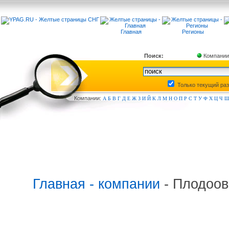
Главная
Регионы
Поиск:
Компании
Только текущий ра
Компа
нии:
А
Б
В
Г
Д
Е
Ж
З
И
Й
К
Л
М
Н
О
П
Р
С
Т
У
Ф
Х
Ц
Ч
Главная - компании
- Плодоов