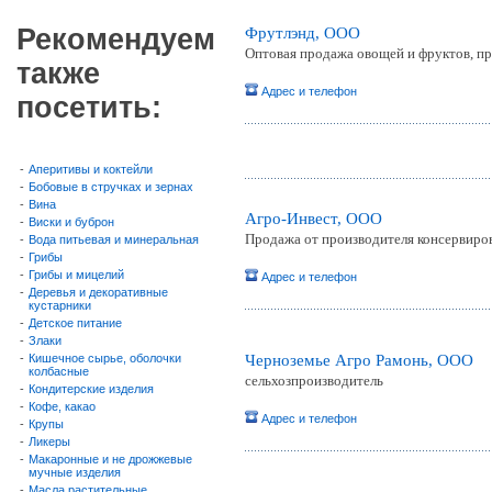
Рекомендуем
Фрутлэнд, ООО
Оптовая продажа овощей и фруктов, п
также
Адрес и телефон
посетить:
-
Аперитивы и коктейли
-
Бобовые в стручках и зернах
-
Вина
Агро-Инвест, ООО
-
Виски и буброн
Продажа от производителя консервиро
-
Вода питьевая и минеральная
-
Грибы
-
Грибы и мицелий
Адрес и телефон
-
Деревья и декоративные
кустарники
-
Детское питание
-
Злаки
-
Кишечное сырье, оболочки
Черноземье Агро Рамонь, ООО
колбасные
сельхозпроизводитель
-
Кондитерские изделия
-
Кофе, какао
Адрес и телефон
-
Крупы
-
Ликеры
-
Макаронные и не дрожжевые
мучные изделия
-
Масла растительные