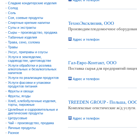
Адрес и телефон
-
Сладкие кондитерские изделия
-
Солод
-
Соль
-
Соя, соевые продукты
-
Спиртные крепкие напитки
ТехноЭксклюзив, ООО
-
Супы и экстракты
Производим плодомоечное оборудован
-
Сыры – производство, продажа
-
Табачные изделия
Адрес и телефон
-
Трава, сено, солома
-
Травы
-
Уксус, приправы и соусы
-
Услуги в земледелии,
садоводстве, цветоводстве
Гал-Евро-Контакт, ООО
-
Услуги обработки и розлива
Поставка сырья для предприятий пище
алкогольных и безалкогольных
напитков
-
Услуги по реализации продуктов
Адрес и телефон
-
Услуги фасовки и упаковки
продуктов питания
-
Фрукты и овощи
-
Фрукты, ягоды
-
Хлеб, хлебобулочные изделия,
TREEDEN GROUP - Польша, ОО
торты, пирожные
Комплексные огистические ж/д услуги.
-
Целебные и оздоровительные и
диетические продукты
-
Цитрусовые
Адрес и телефон
-
Чай – производство, продажа
-
Яичные продукты
-
Разное