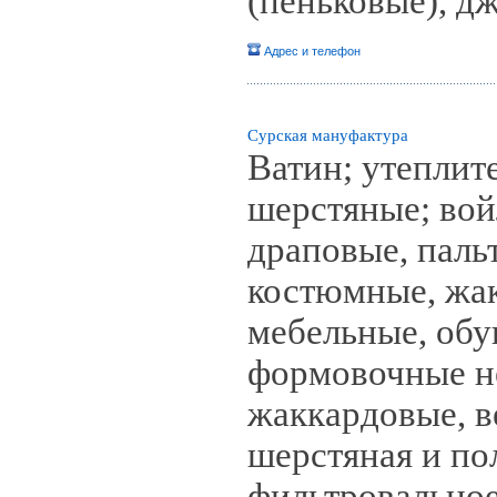
(пеньковые), д
Адрес и телефон
Сурская мануфактура
Ватин; утеплит
шерстяные; вой
драповые, паль
костюмные, жак
мебельные, об
формовочные не
жаккардовые, в
шерстяная и по
фильтровальное