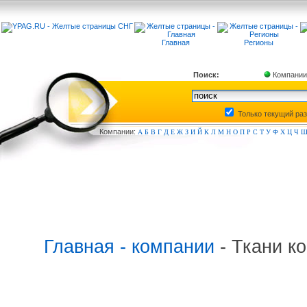
Главная
Регионы
Поиск:
Компании
Только текущий ра
Компа
нии:
А
Б
В
Г
Д
Е
Ж
З
И
Й
К
Л
М
Н
О
П
Р
С
Т
У
Ф
Х
Ц
Ч
Главная - компании
- Ткани к