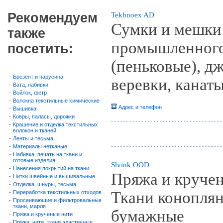
Рекомендуем
Tekhnoex AD
Сумки и мешки 
также
промышленного
посетить:
(пеньковые), д
-
Брезент и парусина
веревки, канат
-
Вата, набивки
-
Войлок, фетр
-
Волокна текстильные химические
Адрес и телефон
-
Вышивка
-
Ковры, паласы, дорожки
-
Крашение и отделка текстильных
волокон и тканей
-
Ленты и тесьма
-
Материалы нетканые
-
Набивка, печать на ткани и
готовые изделия
Slvink OOD
-
Нанесения покрытий на ткани
Пряжа и кручен
-
Нитки швейные и вышивальные
-
Отделка, шнуры, тесьма
Ткани коноплян
-
Переработка текстильных отходов
-
Просеивающие и фильтровальные
ткани, марля
бумажные
-
Пряжа и крученые нити
-
Пряжа, нити, ткани эластичные