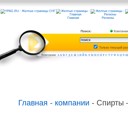
Главная
Регионы
Поиск:
Компании
Только текущий ра
Компа
нии:
А
Б
В
Г
Д
Е
Ж
З
И
Й
К
Л
М
Н
О
П
Р
С
Т
У
Ф
Х
Ц
Ч
Главная - компании
- Спирты 