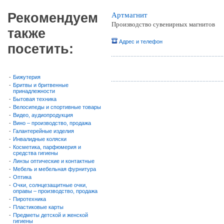
Рекомендуем
Артмагнит
Производство сувенирных магнитов
также
Адрес и телефон
посетить:
-
Бижутерия
-
Бритвы и бритвенные
принадлежности
-
Бытовая техника
-
Велосипеды и спортивные товары
-
Видео, аудиопродукция
-
Вино – производство, продажа
-
Галантерейные изделия
-
Инвалидные коляски
-
Косметика, парфюмерия и
средства гигиены
-
Линзы оптические и контактные
-
Мебель и мебельная фурнитура
-
Оптика
-
Очки, солнцезащитные очки,
оправы – производство, продажа
-
Пиротехника
-
Пластиковые карты
-
Предметы детской и женской
гигиены