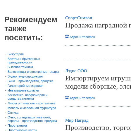
Рекомендуем
СпортСимвол
Продажа наградной 
также
посетить:
Адрес и телефон
-
Бижутерия
-
Бритвы и бритвенные
принадлежности
-
Бытовая техника
Лэдис ООО
-
Велосипеды и спортивные товары
Импортируем игрушки
-
Видео, аудиопродукция
-
Вино – производство, продажа
модели сборные, эле
-
Галантерейные изделия
-
Инвалидные коляски
-
Косметика, парфюмерия и
Адрес и телефон
средства гигиены
-
Линзы оптические и контактные
-
Мебель и мебельная фурнитура
-
Оптика
-
Очки, солнцезащитные очки,
Мир Наград
оправы – производство, продажа
Производство, торго
-
Пиротехника
-
Пластиковые карты