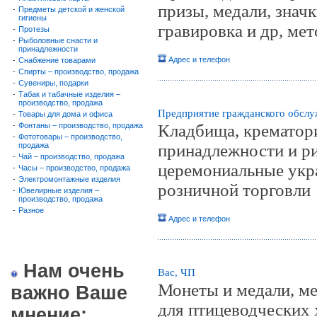
призы, медали, знач
-
Предметы детской и женской
гигиены
гравировка и др, ме
-
Протезы
-
Рыболовные снасти и
принадлежности
Адрес и телефон
-
Снабжение товарами
-
Спирты – производство, продажа
-
Сувениры, подарки
-
Табак и табачные изделия –
производство, продажа
Предприятие гражданского обслу
-
Товары для дома и офиса
-
Фонтаны – производство, продажа
Кладбища, крематор
-
Фототовары – производство,
продажа
принадлежности и р
-
Чай – производство, продажа
церемониальные укр
-
Часы – производство, продажа
-
Электромонтажные изделия
розничной торговли
-
Ювелирные изделия –
производство, продажа
-
Разное
Адрес и телефон
Нам очень
Вас, ЧП
Монеты и медали, ме
важно Ваше
для птицеводческих 
мнение: