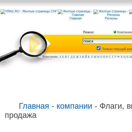
Главная
Регионы
Поиск:
Компании
Только текущий ра
Компа
нии:
А
Б
В
Г
Д
Е
Ж
З
И
Й
К
Л
М
Н
О
П
Р
С
Т
У
Ф
Х
Ц
Ч
Главная - компании
- Флаги, 
продажа