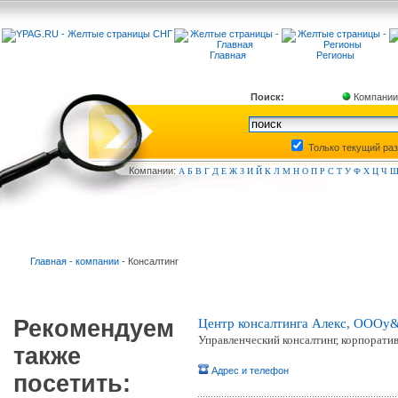
Главная
Регионы
Поиск:
Компании
Только текущий ра
Компа
нии:
А
Б
В
Г
Д
Е
Ж
З
И
Й
К
Л
М
Н
О
П
Р
С
Т
У
Ф
Х
Ц
Ч
Главная - компании
- Консалтинг
Рекомендуем
Центр консалтинга Алекс, ОООy
Управленческий консалтинг, корпорати
также
Адрес и телефон
посетить: