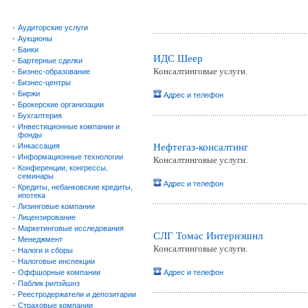
-
Аудиторские услуги
-
Аукционы
-
Банки
ИДС Шеер
-
Бартерные сделки
Консалтинговые услуги.
-
Бизнес-образование
-
Бизнес-центры
-
Биржи
Адрес и телефон
-
Брокерские организации
-
Бухгалтерия
-
Инвестиционные компании и
фонды
-
Инкассация
Нефтегаз-консалтинг
-
Информационные технологии
Консалтинговые услуги.
-
Конференции, конгрессы,
семинары
Адрес и телефон
-
Кредиты, небанковские кредиты,
ипотека
-
Лизинговые компании
-
Лицензирование
-
Маркетинговые исследования
СЛГ Томас Интернэшнл
-
Менеджмент
Консалтинговые услуги.
-
Налоги и сборы
-
Налоговые инспекции
-
Оффшорные компании
Адрес и телефон
-
Паблик рилэйшнз
-
Реестродержатели и депозитарии
-
Страховые компании