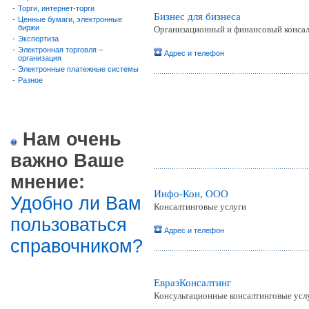
-
Торги, интернет-торги
Бизнес для бизнеса
-
Ценные бумаги, электронные
биржи
Организационный и финансовый консалт
-
Экспертиза
-
Электронная торговля –
Адрес и телефон
организация
-
Электронные платежные системы
-
Разное
Нам очень
важно Ваше
мнение:
Инфо-Кон, ООО
Удобно ли Вам
Консалтинговые услуги
пользоваться
Адрес и телефон
справочником?
ЕвразКонсалтинг
Консультационные консалтинговые усл