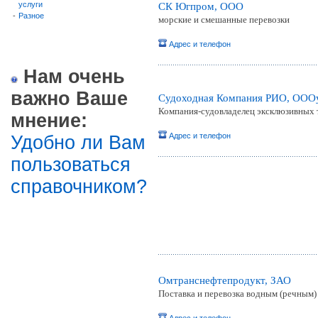
услуги
СК Югпром, ООО
-
Разное
морские и смешанные перевозки
Адрес и телефон
Нам очень
важно Ваше
Судоходная Компания РИО, ОО
Компания-судовладелец эксклюзивных т
мнение:
Адрес и телефон
Удобно ли Вам
пользоваться
справочником?
Омтранснефтепродукт, ЗАО
Поставка и перевозка водным (речным)