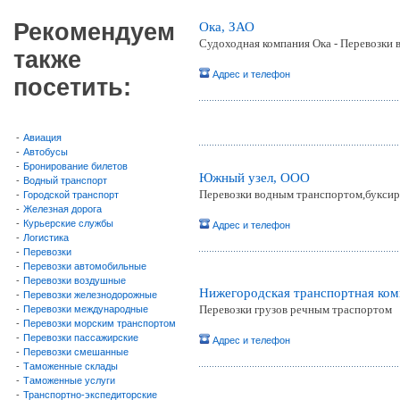
Рекомендуем
Ока, ЗАО
Судоходная компания Ока - Перевозки
также
Адрес и телефон
посетить:
-
Авиация
-
Автобусы
-
Бронирование билетов
Южный узел, ООО
-
Водный транспорт
Перевозки водным транспортом,буксир
-
Городской транспорт
-
Железная дорога
-
Курьерские службы
Адрес и телефон
-
Логистика
-
Перевозки
-
Перевозки автомобильные
-
Перевозки воздушные
Нижегородская транспортная ко
-
Перевозки железнодорожные
Перевозки грузов речным траспортом
-
Перевозки международные
-
Перевозки морским транспортом
-
Перевозки пассажирские
Адрес и телефон
-
Перевозки смешанные
-
Таможенные склады
-
Таможенные услуги
-
Транспортно-экспедиторские