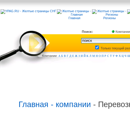
Главная
Регионы
Поиск:
Компании
Только текущий ра
Компа
нии:
А
Б
В
Г
Д
Е
Ж
З
И
Й
К
Л
М
Н
О
П
Р
С
Т
У
Ф
Х
Ц
Ч
Главная - компании
- Перевоз