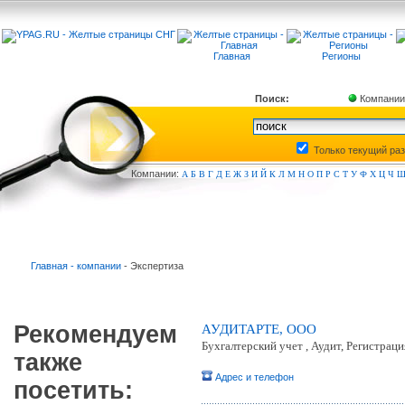
Главная
Регионы
Поиск:
Компании
Только текущий ра
Компа
нии:
А
Б
В
Г
Д
Е
Ж
З
И
Й
К
Л
М
Н
О
П
Р
С
Т
У
Ф
Х
Ц
Ч
Главная - компании
- Экспертиза
Рекомендуем
АУДИТАРТЕ, ООО
Бухгалтерский учет , Аудит, Регистраци
также
Адрес и телефон
посетить: