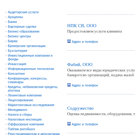
-
Аудиторские услуги
-
Аукционы
-
Банки
НПК СВ, ООО
-
Бартерные сделки
Предостовляем услуги клининга
-
Бизнес-образование
-
Бизнес-центры
-
Биржи
Адрес и телефон
-
Брокерские организации
-
Бухгалтерия
-
Инвестиционные компании и
фонды
-
Инкассация
Фабий, ООО
-
Информационные технологии
Оказываем все виды юридических услуг
-
Консалтинг
банкротсво организаций, подача жалоб 
-
Конференции, конгрессы,
семинары
Адрес и телефон
-
Кредиты, небанковские кредиты,
ипотека
-
Лизинговые компании
-
Лицензирование
-
Маркетинговые исследования
Содружество
-
Менеджмент
Оценка недвижимости, оборудования, тр
-
Налоги и сборы
-
Налоговые инспекции
-
Оффшорные компании
Адрес и телефон
-
Паблик рилэйшнз
-
Реестродержатели и депозитарии