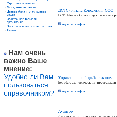
-
Страховые компании
-
Торги, интернет-торги
ДСТС Финанс Консалтинг, ООО
-
Ценные бумаги, электронные
биржи
DSTS Finance Consulting - оказание юр
-
Электронная торговля –
организация
Адрес и телефон
-
Электронные платежные системы
-
Разное
Нам очень
важно Ваше
мнение:
Удобно ли Вам
Управление по борьбе с экономи
Борьба с экономическими преступлени
пользоваться
справочником?
Адрес и телефон
Аудитор
Аудиторские услуги и оценка имущества