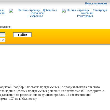
Вход участникам
В избранное
Регистрация
явления
под ключ";подбор и поставка программных 1c продуктов коммерческого
провождение целевых программных решений на платформе 1С:Предприятие,
 предложений по разрешению насущных проблем 1c автоматизации
рмы "1С" по г. Ульяновску