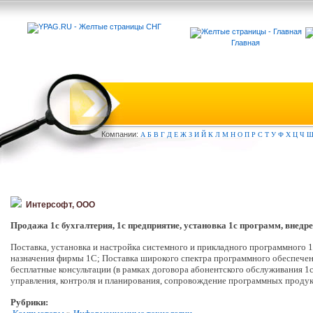
Главная
Компа
нии:
А
Б
В
Г
Д
Е
Ж
З
И
Й
К
Л
М
Н
О
П
Р
С
Т
У
Ф
Х
Ц
Ч
Интерсофт, ООО
Продажа 1с бухгалтерия, 1с предприятие, установка 1c программ, внедрен
Поставка, установка и настройка системного и прикладного программного
назначения фирмы 1С; Поставка широкого спектра программного обеспече
бесплатные консультации (в рамках договора абонентского обслуживания 
управления, контроля и планирования, сопровождение программных продук
Рубрики: