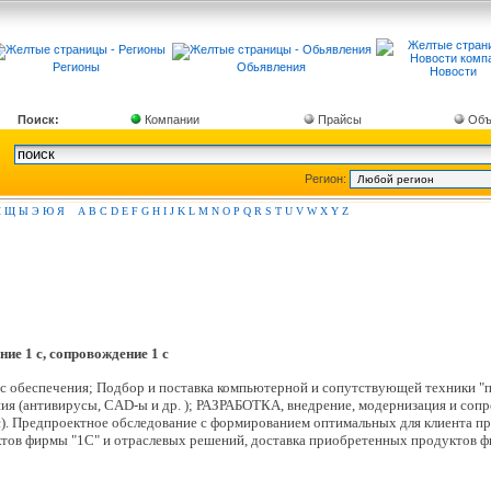
Регионы
Обьявления
Новости
Поиск:
Компании
Прайсы
Объ
Регион:
Ш
Щ
Ы
Э
Ю
Я
A
B
C
D
E
F
G
H
I
J
K
L
M
N
O
P
Q
R
S
T
U
V
W
X
Y
Z
ие 1 c, сопровождение 1 с
 1c обеспечения; Подбор и поставка компьютерной и сопутствующей техники "
ния (антивирусы, CAD-ы и др. ); РАЗРАБОТКА, внедрение, модернизация и со
1с). Предпроектное обследование с формированием оптимальных для клиента
тов фирмы "1С" и отраслевых решений, доставка приобретенных продуктов фи