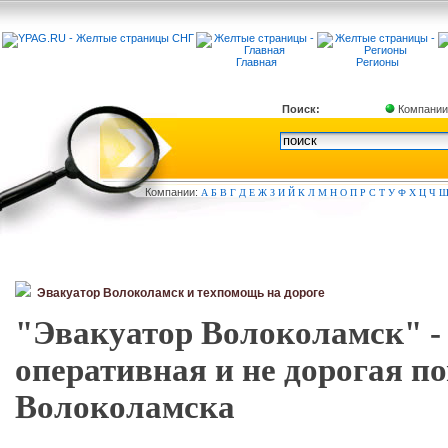
Главная
Регионы
Поиск:
Компании
Компа
нии:
А
Б
В
Г
Д
Е
Ж
З
И
Й
К
Л
М
Н
О
П
Р
С
Т
У
Ф
Х
Ц
Ч
Эвакуатор Волоколамск и техпомощь на дороге
"Эвакуатор Волоколамск" - 
оперативная и не дорогая п
Волоколамска