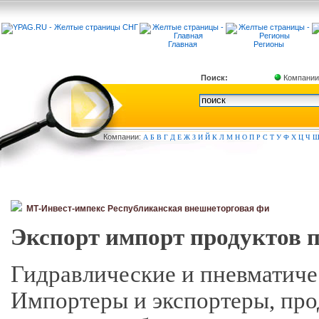
Главная
Регионы
Поиск:
Компании
Компа
нии:
А
Б
В
Г
Д
Е
Ж
З
И
Й
К
Л
М
Н
О
П
Р
С
Т
У
Ф
Х
Ц
Ч
МТ-Инвест-импекс Республиканская внешнеторговая фи
Экспорт импорт продуктов 
Гидравлические и пневматиче
Импортеры и экспортеры, про