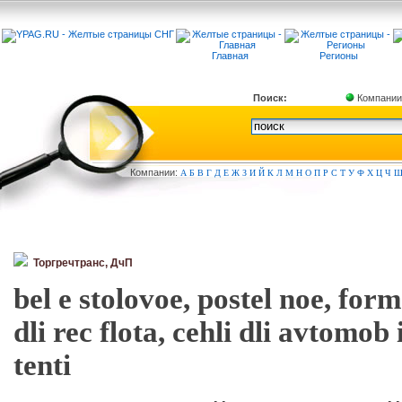
Главная
Регионы
Поиск:
Компании
Компа
нии:
А
Б
В
Г
Д
Е
Ж
З
И
Й
К
Л
М
Н
О
П
Р
С
Т
У
Ф
Х
Ц
Ч
Торгречтранс, ДчП
bel e stolovoe, postel noe, for
dli rec flota, cehli dli avtomob
tenti