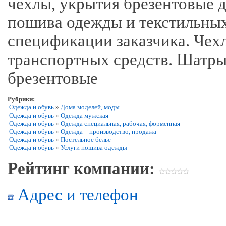
чехлы, укрытия брезентовые д
пошива одежды и текстильных
спецификации заказчика. Чех
транспортных средств. Шатры
брезентовые
Рубрики:
Одежда и обувь
»
Дома моделей, моды
Одежда и обувь
»
Одежда мужская
Одежда и обувь
»
Одежда специальная, рабочая, форменная
Одежда и обувь
»
Одежда – производство, продажа
Одежда и обувь
»
Постельное белье
Одежда и обувь
»
Услуги пошива одежды
Рейтинг компании:
Адрес и телефон