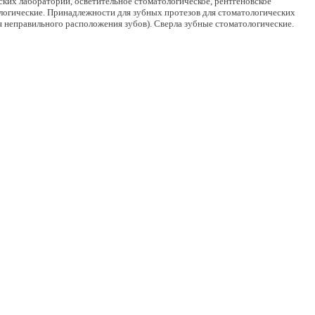
ких лабораторий, осветительное стоматологическое, рентгеновское
ологические. Принадлежности для зубных протезов для стоматологических
я неправильного расположения зубов). Сверла зубные стоматологические.