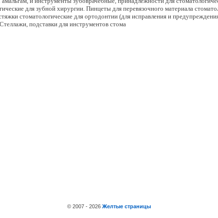
 амальгам, и инструменты зубоврачебные, принадлежности для стоматологичес
гические для зубной хирургии. Пинцеты для перевязочного материала стомат
 стяжки стоматологические для ортодонтии (для исправления и предупреждени
Стеллажи, подставки для инструментов стома
© 2007 - 2026
Желтые страницы