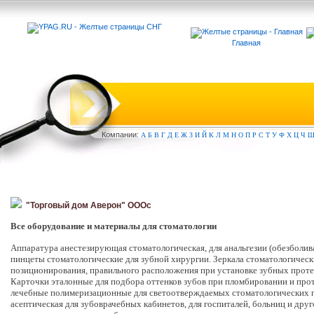
Главная
Компа
нии:
А
Б
В
Г
Д
Е
Ж
З
И
Й
К
Л
М
Н
О
П
Р
С
Т
У
Ф
Х
Ц
Ч
"Торговый дом Аверон" ОООc
Все оборудование и материалы для стоматологии
Аппаратура анестезирующая стоматологическая, для анальгезии (обезболи
пинцеты стоматологические для зубной хирургии. Зеркала стоматологически
позиционирования, правильного расположения при установке зубных протез
Карточки эталонные для подбора оттенков зубов при пломбировании и про
лечебные полимеризационные для светоотверждаемых стоматологических пл
асептическая для зубоврачебных кабинетов, для госпиталей, больниц и др