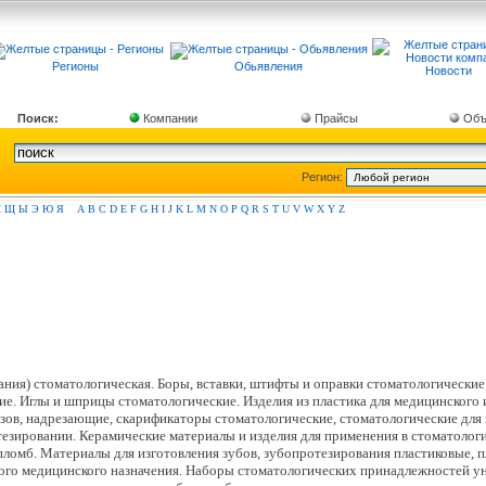
Регионы
Обьявления
Новости
Поиск:
Компании
Прайсы
Объ
Регион:
Ш
Щ
Ы
Э
Ю
Я
A
B
C
D
E
F
G
H
I
J
K
L
M
N
O
P
Q
R
S
T
U
V
W
X
Y
Z
вания) стоматологическая. Боры, вставки, штифты и оправки стоматологическ
е. Иглы и шприцы стоматологические. Изделия из пластика для медицинского 
ов, надрезающие, скарификаторы стоматологические, стоматологические для 
тезировании. Керамические материалы и изделия для применения в стоматолог
омб. Материалы для изготовления зубов, зубопротезирования пластиковые, пл
угого медицинского назначения. Наборы стоматологических принадлежностей у