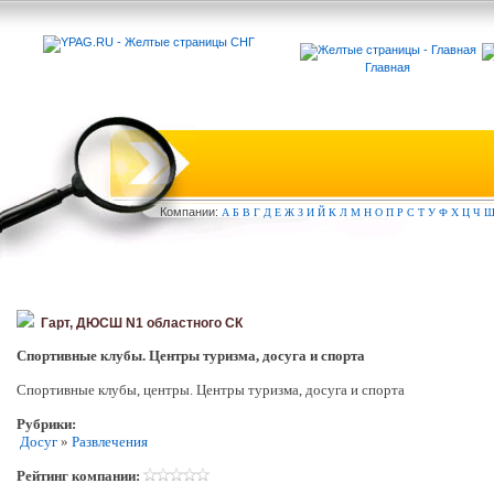
Главная
Компа
нии:
А
Б
В
Г
Д
Е
Ж
З
И
Й
К
Л
М
Н
О
П
Р
С
Т
У
Ф
Х
Ц
Ч
Гарт, ДЮСШ N1 областного СК
Спортивные клубы. Центры туризма, досуга и спорта
Спортивные клубы, центры. Центры туризма, досуга и спорта
Рубрики:
Досуг
»
Развлечения
Рейтинг компании: