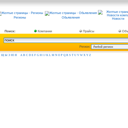
Регионы
Обьявления
Новости
Поиск:
Компании
Прайсы
Объ
Регион:
Ш
Щ
Ы
Э
Ю
Я
A
B
C
D
E
F
G
H
I
J
K
L
M
N
O
P
Q
R
S
T
U
V
W
X
Y
Z