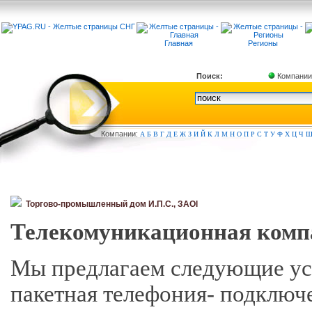
Главная
Регионы
Поиск:
Компании
Компа
нии:
А
Б
В
Г
Д
Е
Ж
З
И
Й
К
Л
М
Н
О
П
Р
С
Т
У
Ф
Х
Ц
Ч
Торгово-промышленный дом И.П.С., ЗАОl
Телекомуникационная комп
Мы предлагаем следующие усл
пакетная телефония- подклю