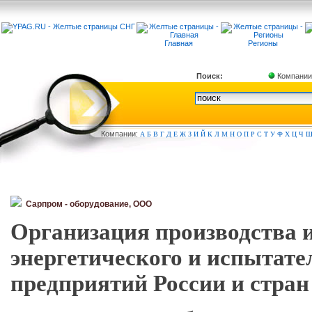
Главная
Регионы
Поиск:
Компании
Компа
нии:
А
Б
В
Г
Д
Е
Ж
З
И
Й
К
Л
М
Н
О
П
Р
С
Т
У
Ф
Х
Ц
Ч
Сарпром - оборудование, ООО
Организация производства 
энергетического и испытате
предприятий России и стран