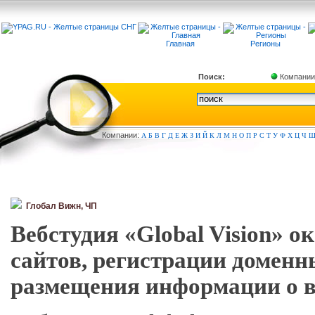
Главная
Регионы
Поиск:
Компании
Компа
нии:
А
Б
В
Г
Д
Е
Ж
З
И
Й
К
Л
М
Н
О
П
Р
С
Т
У
Ф
Х
Ц
Ч
Глобал Вижн, ЧП
Вебстудия «Global Vision» о
сайтов, регистрации доменн
размещения информации о в