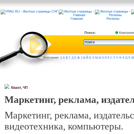
Главная
Регионы
Поиск:
Компании
Компа
нии:
А
Б
В
Г
Д
Е
Ж
З
И
Й
К
Л
М
Н
О
П
Р
С
Т
У
Ф
Х
Ц
Ч
Квант, ЧП
Маркетинг, реклама, издате
Маркетинг, реклама, издательс
видеотехника, компьютеры.