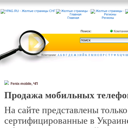
Главная
Регионы
Поиск:
Компании
Компа
нии:
А
Б
В
Г
Д
Е
Ж
З
И
Й
К
Л
М
Н
О
П
Р
С
Т
У
Ф
Х
Ц
Ч
Fenix-mobile, ЧП
Продажа мобильных телефон
На сайте представлены только
сертифицированные в Украин