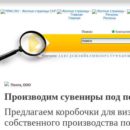
Главная
Регионы
Поиск:
Компании
Компа
нии:
А
Б
В
Г
Д
Е
Ж
З
И
Й
К
Л
М
Н
О
П
Р
С
Т
У
Ф
Х
Ц
Ч
Пента, ООО
Производим сувениры под п
Предлагаем коробочки для виз
собственного производства по