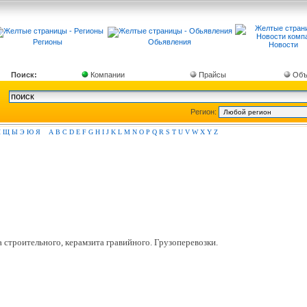
Регионы
Обьявления
Новости
Поиск:
Компании
Прайсы
Объ
Регион:
Ш
Щ
Ы
Э
Ю
Я
A
B
C
D
E
F
G
H
I
J
K
L
M
N
O
P
Q
R
S
T
U
V
W
X
Y
Z
 строительного, керамзита гравийного. Грузоперевозки.