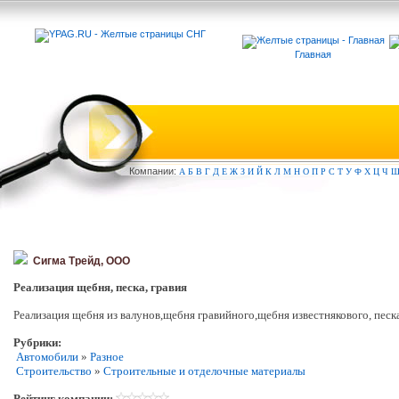
Главная
Компа
нии:
А
Б
В
Г
Д
Е
Ж
З
И
Й
К
Л
М
Н
О
П
Р
С
Т
У
Ф
Х
Ц
Ч
Сигма Трейд, ООО
Реализация щебня, песка, гравия
Реализация щебня из валунов,щебня гравийного,щебня известнякового, песка
Рубрики:
Автомобили
»
Разное
Строительство
»
Строительные и отделочные материалы
Рейтинг компании: