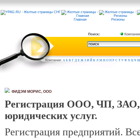
Главная
Регионы
Поиск:
Компании
Компа
нии:
А
Б
В
Г
Д
Е
Ж
З
И
Й
К
Л
М
Н
О
П
Р
С
Т
У
Ф
Х
Ц
Ч
ФИДЭМ МОРИС, ООО
Регистрация ООО, ЧП, ЗАО
юридических услуг.
Регистрация предприятий. Вс