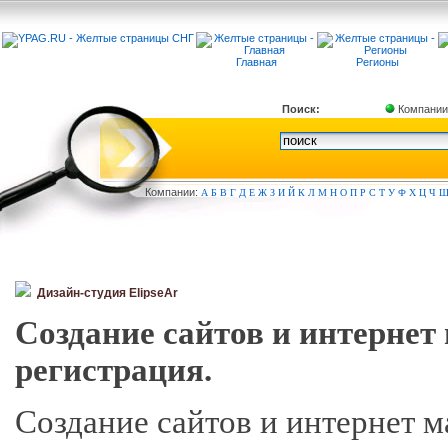
Главная
Регионы
Поиск:
Компании
Компа
нии:
А
Б
В
Г
Д
Е
Ж
З
И
Й
К
Л
М
Н
О
П
Р
С
Т
У
Ф
Х
Ц
Ч
Дизайн-студия ElipseAr
Создание сайтов и интернет
регистрация.
Создание сайтов и интернет м