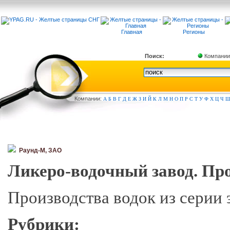
Главная
Регионы
Поиск:
Компании
Компа
нии:
А
Б
В
Г
Д
Е
Ж
З
И
Й
К
Л
М
Н
О
П
Р
С
Т
У
Ф
Х
Ц
Ч
Раунд-М, ЗАО
Ликеро-водочный завод. Пр
Производства водок из серии 
Рубрики: