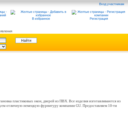
Вход участникам
В избранное
Регистрация
явления
ановка пластиковых окон, дверей из ПВХ. Все изделия изготавливаются из
ьзуем отличную немецкую фурнитуру компании GU. Предоставляем 10-ти