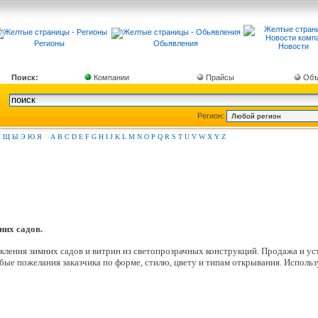
Регионы
Обьявления
Новости
Поиск:
Компании
Прайсы
Объ
Регион:
Ш
Щ
Ы
Э
Ю
Я
A
B
C
D
E
F
G
H
I
J
K
L
M
N
O
P
Q
R
S
T
U
V
W
X
Y
Z
них садов.
ления зимних садов и витрин из светопрозрачных конструкций. Продажа и уст
ые пожелания заказчика по форме, стилю, цвету и типам открывания. Испол