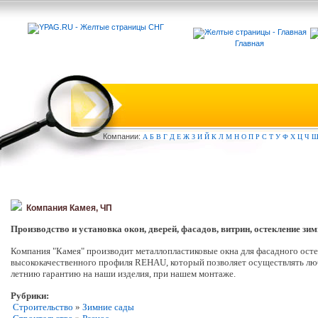
Главная
Компа
нии:
А
Б
В
Г
Д
Е
Ж
З
И
Й
К
Л
М
Н
О
П
Р
С
Т
У
Ф
Х
Ц
Ч
Компания Камея, ЧП
Производство и установка окон, дверей, фасадов, витрин, остекление зим
Компания "Камея" производит металлопластиковые окна для фасадного остек
высококачественного профиля REHAU, который позволяет осуществлять люб
летнию гарантию на наши изделия, при нашем монтаже.
Рубрики:
Строительство
»
Зимние сады