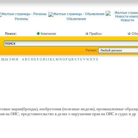
Регионы
Обьявления
Новости
Поиск:
Компании
Прайсы
Объ
Регион:
Ш
Щ
Ы
Э
Ю
Я
A
B
C
D
E
F
G
H
I
J
K
L
M
N
O
P
Q
R
S
T
U
V
W
X
Y
Z
рговые марки(бренды), изобретения (полезные модели), промышленные образцы,
ав на ОИС; представительство в делах о нарушении прав на ОИС в судах и др