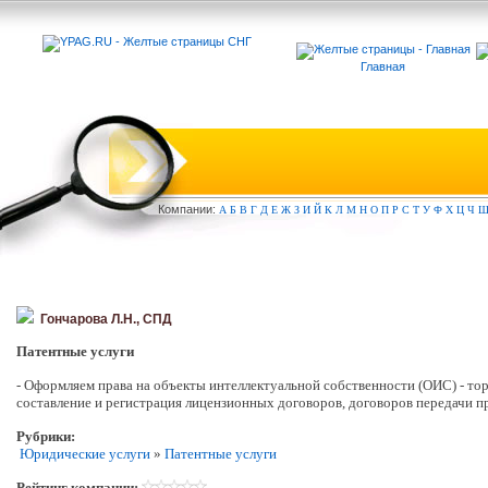
Главная
Компа
нии:
А
Б
В
Г
Д
Е
Ж
З
И
Й
К
Л
М
Н
О
П
Р
С
Т
У
Ф
Х
Ц
Ч
Гончарова Л.Н., СПД
Патентные услуги
- Оформляем права на объекты интеллектуальной собственности (ОИС) - то
составление и регистрация лицензионных договоров, договоров передачи пр
Рубрики:
Юридические услуги
»
Патентные услуги
Рейтинг компании: