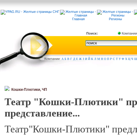
Главная
Регионы
Поиск:
Компании
Компа
нии:
А
Б
В
Г
Д
Е
Ж
З
И
Й
К
Л
М
Н
О
П
Р
С
Т
У
Ф
Х
Ц
Ч
Кошки-Плютики, ЧП
Театр "Кошки-Плютики" про
представление...
Театр"Кошки-Плютики" предла