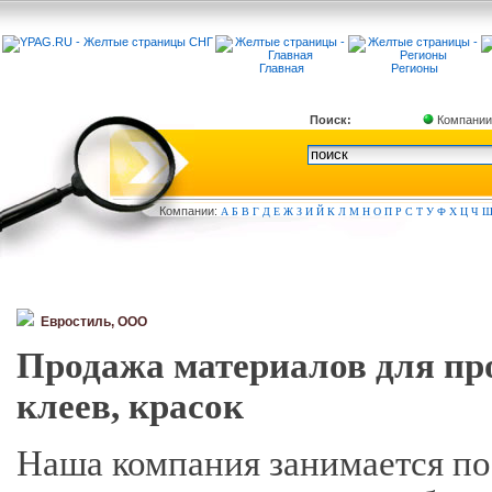
Главная
Регионы
Поиск:
Компании
Компа
нии:
А
Б
В
Г
Д
Е
Ж
З
И
Й
К
Л
М
Н
О
П
Р
С
Т
У
Ф
Х
Ц
Ч
Евростиль, ООО
Продажа материалов для про
клеев, красок
Наша компания занимается по