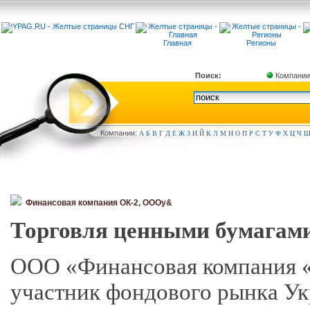
Главная
Регионы
Поиск:
Компании
Компа
нии:
А
Б
В
Г
Д
Е
Ж
З
И
Й
К
Л
М
Н
О
П
Р
С
Т
У
Ф
Х
Ц
Ч
Финансовая компания ОК-2, ОООy&
Торговля ценными бумагам
ООО «Финансовая компания 
участник фондового рынка Ук