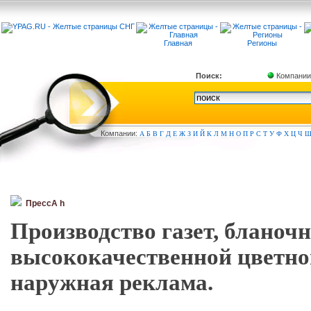
Главная
Регионы
Поиск:
Компании
Компа
нии:
А
Б
В
Г
Д
Е
Ж
З
И
Й
К
Л
М
Н
О
П
Р
С
Т
У
Ф
Х
Ц
Ч
ПрессА h
Производство газет, бланоч
высококачественной цветно
наружная реклама.