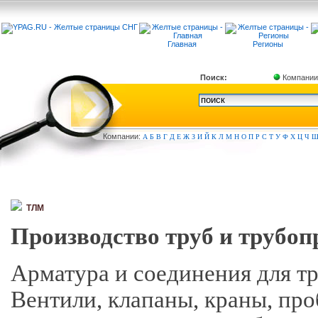
Главная
Регионы
Поиск:
Компании
Компа
нии:
А
Б
В
Г
Д
Е
Ж
З
И
Й
К
Л
М
Н
О
П
Р
С
Т
У
Ф
Х
Ц
Ч
ТЛМ
Производство труб и трубоп
Арматура и соединения для тр
Вентили, клапаны, краны, про