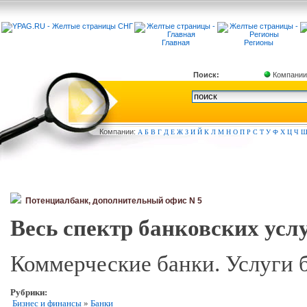
Главная
Регионы
Поиск:
Компании
Компа
нии:
А
Б
В
Г
Д
Е
Ж
З
И
Й
К
Л
М
Н
О
П
Р
С
Т
У
Ф
Х
Ц
Ч
Потенциалбанк, дополнительный офис N 5
Весь спектр банковских услу
Коммерческие банки. Услуги 
Рубрики:
Бизнес и финансы
»
Банки