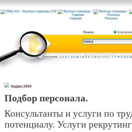
Главная
Регионы
Поиск:
Компании
Компа
нии:
А
Б
В
Г
Д
Е
Ж
З
И
Й
К
Л
М
Н
О
П
Р
С
Т
У
Ф
Х
Ц
Ч
Кадры 2000
Подбор персонала.
Консультанты и услуги по тр
потенциалу. Услуги рекрутинг