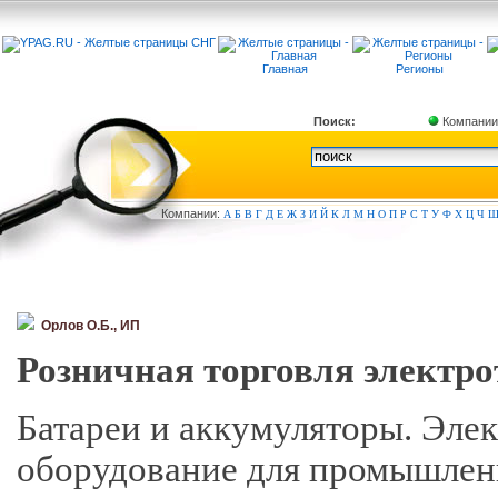
Главная
Регионы
Поиск:
Компании
Компа
нии:
А
Б
В
Г
Д
Е
Ж
З
И
Й
К
Л
М
Н
О
П
Р
С
Т
У
Ф
Х
Ц
Ч
Орлов О.Б., ИП
Розничная торговля электро
Батареи и аккумуляторы. Эле
оборудование для промышлен