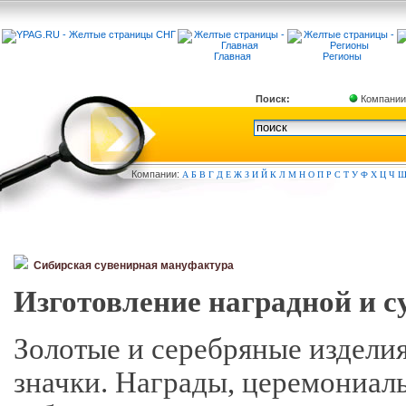
Главная
Регионы
Поиск:
Компании
Компа
нии:
А
Б
В
Г
Д
Е
Ж
З
И
Й
К
Л
М
Н
О
П
Р
С
Т
У
Ф
Х
Ц
Ч
Сибирская сувенирная мануфактура
Изготовление наградной и с
Золотые и серебряные изделия
значки. Награды, церемониал