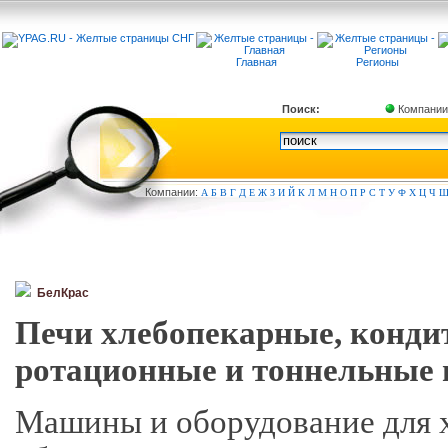
Главная
Регионы
Поиск:
Компании
Компа
нии:
А
Б
В
Г
Д
Е
Ж
З
И
Й
К
Л
М
Н
О
П
Р
С
Т
У
Ф
Х
Ц
Ч
БелКрас
Печи хлебопекарные, кондит
ротационные и тоннельные н
Машины и оборудование для х