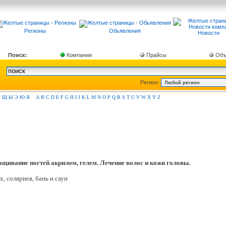
Регионы
Обьявления
Новости
Поиск:
Компании
Прайсы
Объ
Регион:
Ш
Щ
Ы
Э
Ю
Я
A
B
C
D
E
F
G
H
I
J
K
L
M
N
O
P
Q
R
S
T
U
V
W
X
Y
Z
ащивание ногтей акрилом, гелем. Лечение волос и кожи головы.
 соляриев, бань и саун