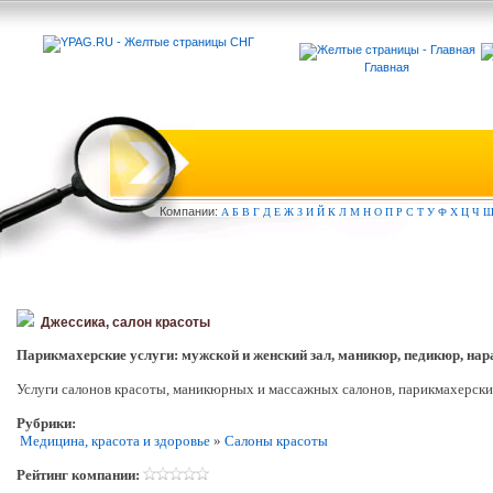
Главная
Компа
нии:
А
Б
В
Г
Д
Е
Ж
З
И
Й
К
Л
М
Н
О
П
Р
С
Т
У
Ф
Х
Ц
Ч
Джессика, салон красоты
Парикмахерские услуги: мужской и женский зал, маникюр, педикюр, нар
Услуги салонов красоты, маникюрных и массажных салонов, парикмахерских,
Рубрики:
Медицина, красота и здоровье
»
Салоны красоты
Рейтинг компании: