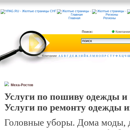
Главная
Регионы
Поиск:
Компании
Компа
нии:
А
Б
В
Г
Д
Е
Ж
З
И
Й
К
Л
М
Н
О
П
Р
С
Т
У
Ф
Х
Ц
Ч
Меха-Ростов
Услуги по пошиву одежды и 
Услуги по ремонту одежды и
Головные уборы. Дома моды, д