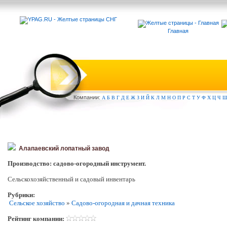
Главная
Компа
нии:
А
Б
В
Г
Д
Е
Ж
З
И
Й
К
Л
М
Н
О
П
Р
С
Т
У
Ф
Х
Ц
Ч
Алапаевский лопатный завод
Производство: садово-огородный инструмент.
Сельскохозяйственный и садовый инвентарь
Рубрики:
Сельское хозяйство
»
Садово-огородная и дачная техника
Рейтинг компании: