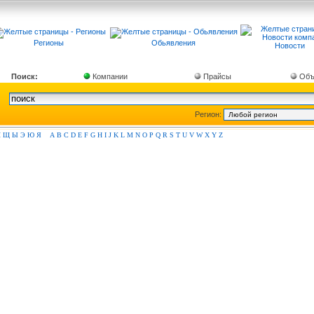
Регионы
Обьявления
Новости
Поиск:
Компании
Прайсы
Объ
Регион:
Ш
Щ
Ы
Э
Ю
Я
A
B
C
D
E
F
G
H
I
J
K
L
M
N
O
P
Q
R
S
T
U
V
W
X
Y
Z