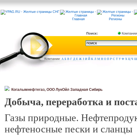
Главная
Регионы
Поиск:
Компании
Компа
нии:
А
Б
В
Г
Д
Е
Ж
З
И
Й
К
Л
М
Н
О
П
Р
С
Т
У
Ф
Х
Ц
Ч
Когалымнефтегаз, ООО ЛукОйл Западная Сибирь
Добыча, переработка и пост
Газы природные. Нефтепродук
нефтеносные пески и сланцы