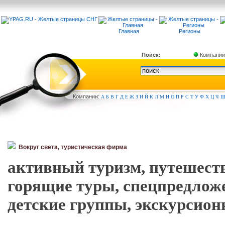
Главная
Регионы
Поиск:
Компании
Компа
нии:
А
Б
В
Г
Д
Е
Ж
З
И
Й
К
Л
М
Н
О
П
Р
С
Т
У
Ф
Х
Ц
Ч
Вокруг света, туристическая фирма
активный туризм, путешест
горящие туры, спецпредложе
детские группы, экскурсион