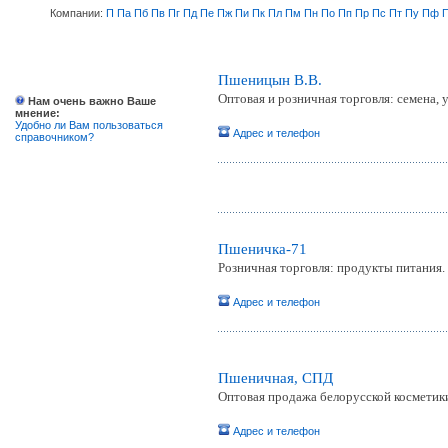
Компании:
П
Па
Пб
Пв
Пг
Пд
Пе
Пж
Пи
Пк
Пл
Пм
Пн
По
Пп
Пр
Пс
Пт
Пу
Пф
Пшеницын В.В.
Оптовая и розничная торговля: семена, 
Нам очень важно Ваше
мнение:
Удобно ли Вам пользоваться
Адрес и телефон
справочником?
Пшеничка-71
Розничная торговля: продукты питания.
Адрес и телефон
Пшеничная, СПД
Оптовая продажа белорусской косметик
Адрес и телефон