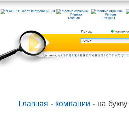
Главная
Регионы
Поиск:
Компании
Компа
нии:
А
Б
В
Г
Д
Е
Ж
З
И
Й
К
Л
М
Н
О
П
Р
С
Т
У
Ф
Х
Ц
Ч
Главная - компании
- на букв